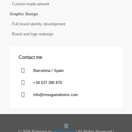
· Custom-made artwork
Graphic Design
· Full brand identity development
· Brand and logo redesign
Contact me
Barcelona / Spain
+34 637 390 870
info@mnoguerahoms.com
© 2026 Betheme by
Muffin group
| All Rights Reserved |