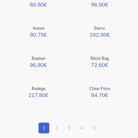
60.50
€
96.80
€
Aurora
Barco
90.75
€
242.00
€
Bastian
Bikini Bag
96.80
€
72.60
€
Bodega
Chloe Price
217.80
€
84.70
€
1
2
3
4
5