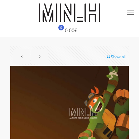
0
0.00€
Show all