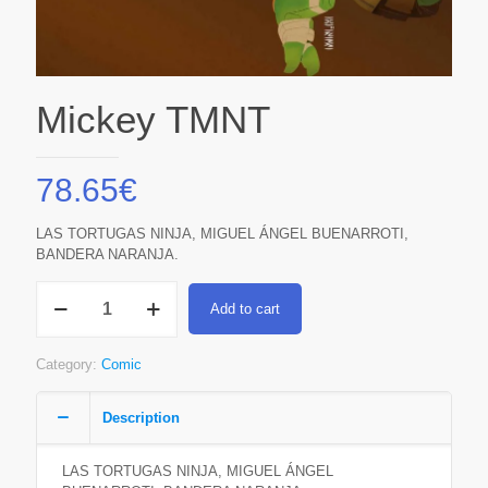
Mickey TMNT
78.65
€
LAS TORTUGAS NINJA, MIGUEL ÁNGEL BUENARROTI,
BANDERA NARANJA.
Mickey
Add to cart
TMNT
quantity
Category:
Comic
Description
LAS TORTUGAS NINJA, MIGUEL ÁNGEL