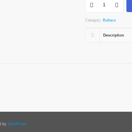
Pursang
MK7
quantity
Category:
Bultaco
Description
ed by
WordPress