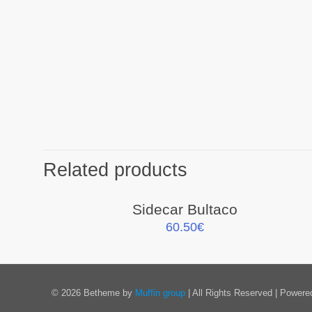
Related products
Sidecar Bultaco
60.50
€
© 2026 Betheme by
Muffin group
| All Rights Reserved | Power