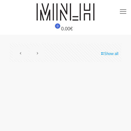
0
0.00€
Show all